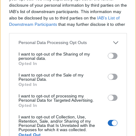
disclosure of your personal information by third parties on the
IAB’s list of downstream participants. This information may
És végre egy igazi távolsági motorvonat! A RENFE
also be disclosed by us to third parties on the
IAB’s List of
Downstream Participants
that may further disclose it to other
130 sorozatú, nyomtávváltásra is képes Talgo útban
third parties.
Valencia
vagy épp
Alicante
felé. A motorvonat
legnagyobb sebessége normál nyomtávolság esetén
Please note that this website/app uses one or more Google
Personal Data Processing Opt Outs
250 km/h, széles nyomtávolság esetében "csak" 220
services and may gather and store information including but
km/h. Ezt a sebességet itt, a tengerparti vonalon
not limited to your visit or usage behaviour. You may click to
I want to opt-out of the Sharing of my
bizony ki is használja!
personal data.
grant or deny consent to Google and its third-party tags to
Opted In
use your data for below specified purposes in below Google
consent section.
I want to opt-out of the Sale of my
Personal Data.
Opted In
I want to opt-out of processing my
Personal Data for Targeted Advertising.
Opted In
I want to opt-out of Collection, Use,
Retention, Sale, and/or Sharing of my
Personal Data that Is Unrelated with the
Purposes for which it was collected.
Opted Out