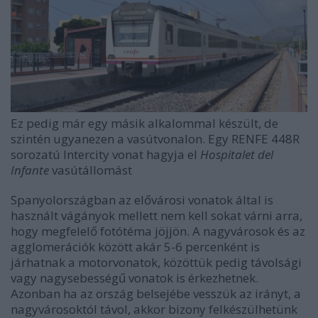
Ez pedig már egy másik alkalommal készült, de
szintén ugyanezen a vasútvonalon. Egy RENFE 448R
sorozatú Intercity vonat hagyja el
Hospitalet del
Infante
vasútállomást
Spanyolországban az elővárosi vonatok által is
használt vágányok mellett nem kell sokat várni arra,
hogy megfelelő fotótéma jöjjön. A nagyvárosok és az
agglomerációk között akár 5-6 percenként is
járhatnak a motorvonatok, közöttük pedig távolsági
vagy nagysebességű vonatok is érkezhetnek.
Azonban ha az ország belsejébe vesszük az irányt, a
nagyvárosoktól távol, akkor bizony felkészülhetünk