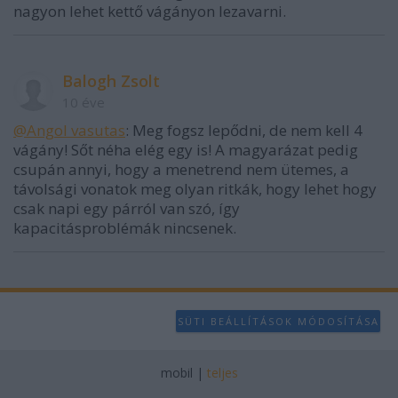
nagyon lehet kettő vágányon lezavarni.
Balogh Zsolt
10 éve
@Angol vasutas
: Meg fogsz lepődni, de nem kell 4
vágány! Sőt néha elég egy is! A magyarázat pedig
csupán annyi, hogy a menetrend nem ütemes, a
távolsági vonatok meg olyan ritkák, hogy lehet hogy
csak napi egy párról van szó, így
kapacitásproblémák nincsenek.
SÜTI BEÁLLÍTÁSOK MÓDOSÍTÁSA
mobil
|
teljes