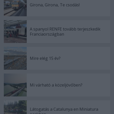
Girona, Girona, Te csodás!
A spanyol RENFE tovább terjeszkedik
Franciaországban
Mire elég 15 év?
Mi várható a közeljövőben?
Látogatás a Catalunya en Miniatura