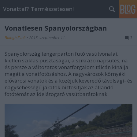
Vonattal? Természetesen!
Vonatlesen Spanyolországban
Balogh Zsolt
•
2015. szeptember 11.
3
Spanyolország tengerparton futó vasútvonalai,
kietlen sziklás pusztaságai, a szikrázó napsütés, na
és persze a változatos vonatforgalom tálcán kínálja
magát a vonatfotózáshoz. A nagyvárosok környéki
elővárosi vonatok és a közéjük keveredő távolsági- és
nagysebességű járatok biztosítják az állandó
fotótémát az idelátogató vasútbarátoknak.