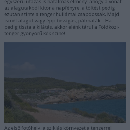
egyszerű utazás is hatalmas élmény: ahogy a vonat
az alagutakból kitör a napfényre, a töltést pedig
ezután szinte a tenger hullámai csapdossák. Majd
ismét alagút vagy épp bevágás, pálmafák... Ha
pedig tiszta a kilátás, akkor elénk tárul a Földközi-
tenger gyönyörű kék színe!
Az első fotóhely, a sziklás környezet a tengerrel