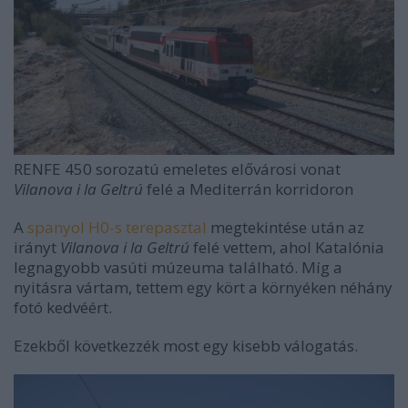
RENFE 450 sorozatú emeletes elővárosi vonat
Vilanova i la Geltrú
felé a Mediterrán korridoron
A
spanyol H0-s terepasztal
megtekintése után az
irányt
Vilanova i la Geltrú
felé vettem, ahol Katalónia
legnagyobb vasúti múzeuma található. Míg a
nyitásra vártam, tettem egy kört a környéken néhány
fotó kedvéért.
Ezekből következzék most egy kisebb válogatás.