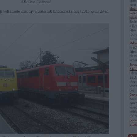
senki
A Schloss Linderhof
mert 
kína
a volt a kastélynak, így érdemesnek tartottam arra, hogy 2013 április 29-én
továb
közl
Balo
a já
átfes
régi 
21:4
MÁV-
Fred
átfes
bizto
kital
Egys
STAR
Pály
Zsolt
téved
Viss
bej..
Guva
Balo
sínés
téve
néhán
(
2026
Beac
Utol