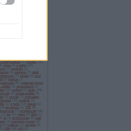
ellékvonal
(
1
)
menetrend
(
4
)
edes
(
1
)
metró
(
14
)
mexikó
ilánó
(
7
)
mittenwald
(
3
)
enwaldbahn
(
8
)
modellvasút
moldova
(
1
)
monaco
(
1
)
rvonat
(
2
)
mozdony
(
4
)
chen
(
80
)
múzeum
(
46
)
sebességű vasút
(
208
)
nápoly
émetország
(
108
)
nightjet
(
4
)
berg
(
11
)
nyomtáv
(
3
)
öbb
(
46
)
zország
(
100
)
oroszország
(
4
)
o
(
3
)
palermo
(
2
)
párizs
(
22
)
ng
(
1
)
pendolino
(
2
)
plzeň
(
3
)
che
(
3
)
portugália
(
5
)
pozsony
rága
(
11
)
puchberg
(
7
)
railjet
rail baltica
(
1
)
regionalzug
(
15
)
ám
(
1
)
rekordok
(
5
)
ezőpályaudvar
(
5
)
repülés
(
11
)
3
)
róma
(
3
)
s-bahn
(
10
)
burg
(
7
)
segítség
(
1
)
ering
(
5
)
siemens
(
7
)
sikló
inkanszen
(
7
)
skoda
(
1
)
sncf
ll
(
2
)
sopron
(
1
)
yolország
(
87
)
spital am pyhrn
t. pölten
(
5
)
strassbourg
(
1
)
gart
(
11
)
südtirol
(
2
)
svájc
(
29
)
ország
(
5
)
szaud-arábia
(
3
)
ed
(
2
)
szicília
(
7
)
szimulátor
zlovénia
(
10
)
szolnok
(
2
)
dok
(
1
)
s bahn
(
16
)
tajvan
(
1
)
(
8
)
tarragona
(
1
)
TEE
(
9
)
rfuvarozás
(
7
)
terepasztal
(
15
)
s
(
1
)
tgv
(
51
)
tibee
(
9
)
tibet
(
1
)
5
)
tó
(
1
)
törökország
(
6
)
train
ator
(
1
)
transport tycoon
(
2
)
zt
(
2
)
trolibusz
(
1
)
ukrajna
(
3
)
5
)
USA
(
34
)
v43
(
1
)