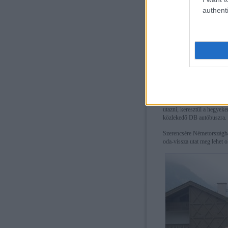
authenti
Innen busszal lehet továbbu
utazni, keresztül a hegyeke
közlekedő DB autóbuszra.
Szerencsére Németországban
oda-vissza utat meg lehet 