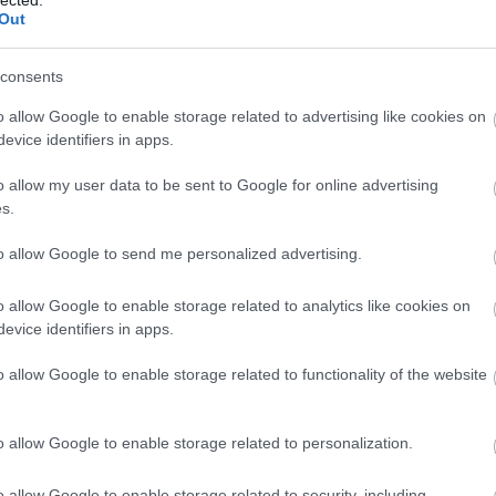
com
Out
cpk
(
alagú
(
6
)
d
desir
consents
egyi
elon
észt
o allow Google to enable storage related to advertising like cookies on
(
3
)
e
(
6
)
f
Oberau állomás
evice identifiers in apps.
fran
füss
chentől, az utolsó nagyobb település Garmisch-Partenkirchen előtt.
geno
o allow my user data to be sent to Google for online advertising
gőz
sze 3006 fő volt, így egyáltalán nem számít nagyvárosnak. Az állomásról
(
9
)
h
lyeken nyomokban még itt-ott hó is fehérlett. A borult idő miatt a csúcsuk
s.
(
5
)
h
hőkből. A környező hegyekre több, hosszabb-rövidebb túraútvonal is felvezet,
hs2
(
iho.h
árni a jobb idő megérkezéséig.
to allow Google to send me personalized advertising.
india
inter
jbss
kana
o allow Google to enable storage related to analytics like cookies on
kará
kecs
evice identifiers in apps.
(
59
)
kisv
kont
(
4
)
k
o allow Google to enable storage related to functionality of the website
kufst
las 
leng
(
6
)
l
liss
o allow Google to enable storage related to personalization.
los a
madr
magl
mall
o allow Google to enable storage related to security, including