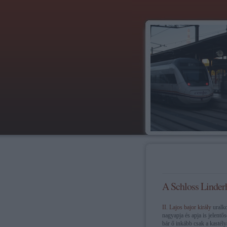
A Schloss Linder
II. Lajos bajor király
uralko
nagyapja és apja is jelentő
bár ő inkább csak a kastély