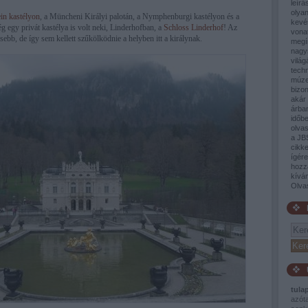
leírá
olyan
in kastélyon
, a Müncheni Királyi palotán, a Nymphenburgi kastélyon és a
kevé
g egy privát kastélya is volt neki, Linderhofban, a
Schloss Linderhof
! Az
vona
isebb, de így sem kellett szűkölködnie a helyben itt a királynak.
megí
nagy
világ
tech
múze
bizon
akár 
árban
időb
olva
a JB
cikke
ígér
hozz
kívá
Olva
tula
azót