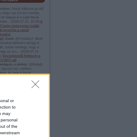
Friss topikok
pruton:
Sokat változott az idő
a, hogy Lao Ce azt mondta,
 ne hagyja el a saját falvát,
mine...
(
2026.07.22. 16:29
)
A
i Fuxing motorvonat-család
b gyorsítja a vasúti
ekedést
gh Zsolt:
@Fredddy2: Mivel
rműveket időnként amúgy is
tik, szinte mindegy, hogy a
vagy az új s...
(
2026.07.19.
5
)
Egységesedő flottaszín a
START-nál
amágus, a sínész:
@Balogh
: Igazad van, valóban
tem, és nem is kicsit.
zalapoztam, és valóban két
.
(
2026.06.04. 17:54
)
A
no Beach elveszett vágányai
ddy2:
@Balogh Zsolt: akkor
remény :)
(
2026.05.20. 13:38
)
gyenes villamosok elősegítik
sonal or
zlekedési módváltást
ection to
ellier-ben
amágus, a sínész:
+1
ou may
.05.19. 15:15
)
A
 personal
afonerbahn-on Schrunsba
out of the
 downstream
Top 5