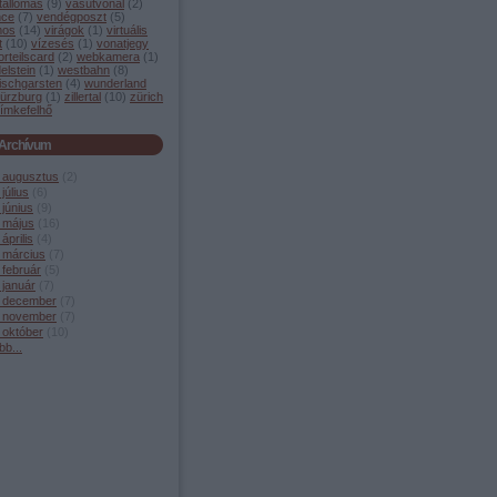
tállomás
(
9
)
vasútvonal
(
2
)
nce
(
7
)
vendégposzt
(
5
)
mos
(
14
)
virágok
(
1
)
virtuális
t
(
10
)
vízesés
(
1
)
vonatjegy
orteilscard
(
2
)
webkamera
(
1
)
elstein
(
1
)
westbahn
(
8
)
ischgarsten
(
4
)
wunderland
ürzburg
(
1
)
zillertal
(
10
)
zürich
ímkefelhő
Archívum
 augusztus
(
2
)
július
(
6
)
június
(
9
)
 május
(
16
)
április
(
4
)
 március
(
7
)
 február
(
5
)
 január
(
7
)
 december
(
7
)
 november
(
7
)
 október
(
10
)
bb
...