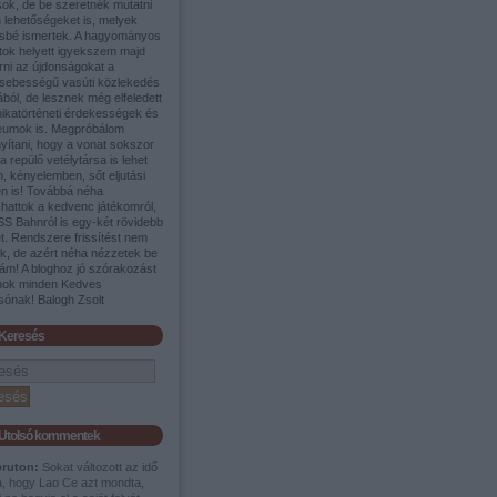
sok, de be szeretnék mutatni
 lehetőségeket is, melyek
sbé ismertek. A hagyományos
tok helyett igyekszem majd
rni az újdonságokat a
sebességű vasúti közlekedés
ából, de lesznek még elfeledett
nikatörténeti érdekességek és
umok is. Megpróbálom
yítani, hogy a vonat sokszor
a repülő vetélytársa is lehet
, kényelemben, sőt eljutási
en is! Továbbá néha
shattok a kedvenc játékomról,
SS Bahnról is egy-két rövidebb
t. Rendszere frissítést nem
ek, de azért néha nézzetek be
ám! A bloghoz jó szórakozást
nok minden Kedves
sónak! Balogh Zsolt
Keresés
Utolsó kommentek
pruton:
Sokat változott az idő
a, hogy Lao Ce azt mondta,