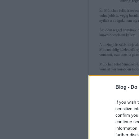
Tutzing: regio
Én München felől érkeztem,
volna jobb is, végig borult
nyíltak a virágok, nem oly
Az időm reggel annyira ki 
km-en bliccelnem kellett...
A tutzingi átszállás ideje 
Mittenwaldig közlekedő re
vontatott, csak most a piros
München felől München-Gar
vonalat már korábban többs
Blog -
Do 
If you wish 
sensitive in
confirm you
continue se
information 
further disc