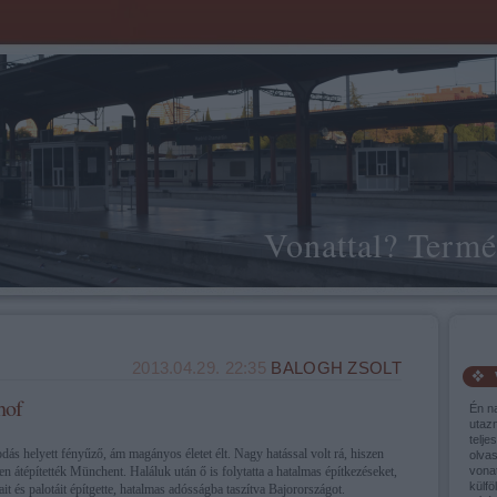
Vonattal? Termé
2013.04.29. 22:35
BALOGH ZSOLT
hof
Én n
utaz
telje
dás helyett fényűző, ám magányos életet élt. Nagy hatással volt rá, hiszen
olva
sen átépítették Münchent. Haláluk után ő is folytatta a hatalmas építkezéseket,
vonat
külfö
ait és palotáit építgette, hatalmas adósságba taszítva Bajorországot.