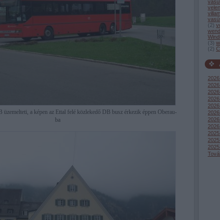
vasú
vele
villa
vasú
(
2
)
v
wend
Wind
(
3
)
w
(
2
)
C
2026
2026 
2026 
2026
2026 
B üzemelteti, a képen az Ettal felé közlekedő DB busz érkezik éppen Oberau-
2026
ba
2026
2026
2025
2025
2025
Tová