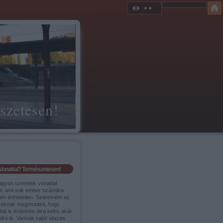
szetesen!
Vonattal? Természetesen!
agyon szeretek vonattal
ni, ami sok ember számára
sen érthetetlen. Szeretném az
sóknak megmutatni, hogy
tal is érdemes útra kelni, akár
ldre is. Vannak saját utazás