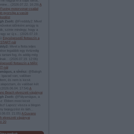
 ne hagyja el a saját falvát,
mine...
(
2026.07.22. 16:29
)
A
i Fuxing motorvonat-család
b gyorsítja a vasúti
ekedést
gh Zsolt:
@Fredddy2: Mivel
rműveket időnként amúgy is
tik, szinte mindegy, hogy a
vagy az új s...
(
2026.07.19.
5
)
Egységesedő flottaszín a
START-nál
ddy2:
Mivel a flotta teljes
tése legalább egy évtizedig
s tartani fog, és addig még
álnak...
(
2026.07.19. 12:06
)
égesedő flottaszín a MÁV-
T-nál
amágus, a sínész:
@Balogh
: Igazad van, valóban
tem, és nem is kicsit.
zalapoztam, és valóban két
.
(
2026.06.04. 17:54
)
A
no Beach elveszett vágányai
gh Zsolt:
@Pályamágus, a
z: Ebben most kicsit
dsz! Lapozz vissza a blogon
y bejegyzést és láth...
.06.03. 21:05
)
A Guvano
h elveszett vágányai
só 20