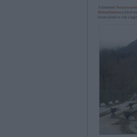
A közismert
Neuschwanste
Herrenchiemsee
-n kívül mé
összes közül ez volt a legk