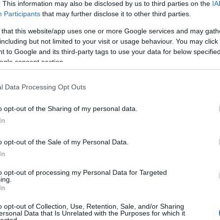
. This information may also be disclosed by us to third parties on the
IA
Ad
Participants
that may further disclose it to other third parties.
B
A 
 that this website/app uses one or more Google services and may gath
A 
c
including but not limited to your visit or usage behaviour. You may click 
M
 to Google and its third-party tags to use your data for below specifi
ka
M
ogle consent section.
B
u felé a München-Garmisch-Partenkirchen-vasútvonalon
l Data Processing Opt Outs
100
o opt-out of the Sharing of my personal data.
9euro
alagú
In
állo
amer
amtr
(
6
)
a
o opt-out of the Sale of my Personal Data.
aros
augs
In
(
4
)
a
(
1
)
á
(
2
)
b
to opt-out of processing my Personal Data for Targeted
bales
ing.
barl
(
12
)
In
berc
(
4
)
b
(
2
)
b
o opt-out of Collection, Use, Retention, Sale, and/or Sharing
brazí
ersonal Data that Is Unrelated with the Purposes for which it
buda
lected.
chat