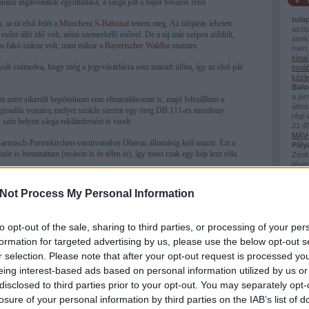
nális ingavonatok együttállása, a sárga jött a bajor főváros felől
tula
 az út első felét a
Müncheni S-Bahnnal
tettem meg. Az időjárás lehetett
azót
, esőre álló idő volt, némi szemerkélő esővel. De a táj már szépen zöldült,
senki
an fakó száraz volt, mint mikor a
Bayerischer Waldba
utaztam.
mert 
kína
volt számolva, hogy még a jegyvásárlásra sem maradt időm, így az első pár
továb
közl
Balo
a já
alatt azért sikerült bepótolnom eme elmaradásomat is, majd felszálltam a
átfes
gionális vonatra, melyet szokás szerint egy öreg DB 111-es mozdony
régi 
 szín helyett sárga reklámfestést is viselt.
21:4
MÁV-
misch-Partenkirchen-vasútvonalon Oberau állomásig kell utazni. Ezt a
Pály
zör is bemutattam (
nyáron is
és
télen is
), így most csak egy kép lesz róla.
Zsolt
téved
Viss
bej..
Not Process My Personal Information
Guva
Fred
van 
Az in
to opt-out of the sale, sharing to third parties, or processing of your per
a kö
formation for targeted advertising by us, please use the below opt-out s
Montp
Pály
r selection. Please note that after your opt-out request is processed y
(
2026
eing interest-based ads based on personal information utilized by us or
Mont
disclosed to third parties prior to your opt-out. You may separately opt-
losure of your personal information by third parties on the IAB’s list of