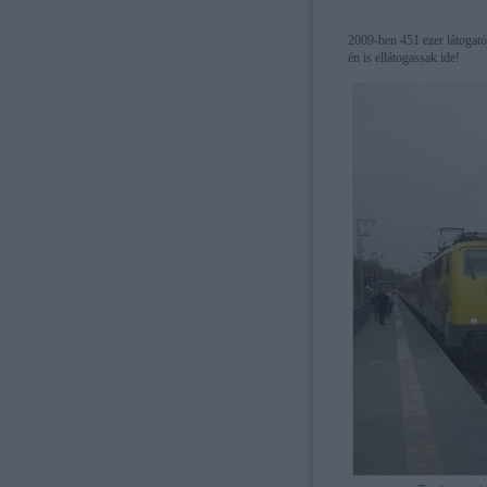
2009-ben 451 ezer látogatój
én is ellátogassak ide!