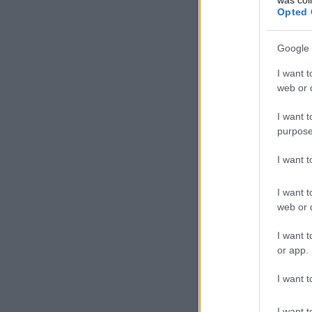
Opted 
Google 
I want t
web or d
Oberau 91,2 km-re van Mün
I want t
Lakossága 2010-ben mindös
jól látszódnak a hegyek, me
purpose
pedig ki sem látszott a fel
de érdemes még egy picit v
I want 
I want t
web or d
I want t
or app.
I want t
I want t