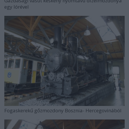
Gazdasági vasút keskeny nyomtávú dízelmozdonya
egy lórével
Fogaskerekű gőzmozdony Bosznia- Hercegovinából