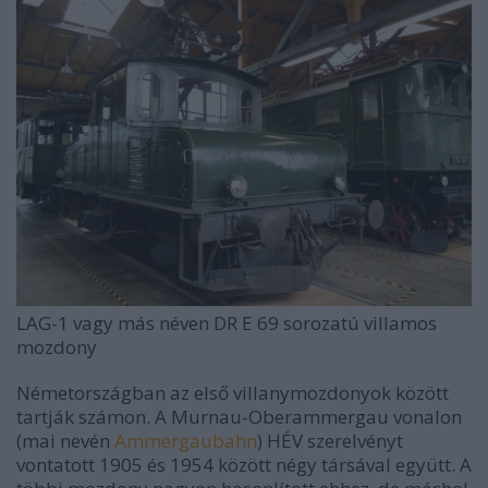
LAG-1 vagy más néven DR E 69 sorozatú villamos
mozdony
Németországban az első villanymozdonyok között
tartják számon. A Murnau-Oberammergau vonalon
(mai nevén
Ammergaubahn
) HÉV szerelvényt
vontatott 1905 és 1954 között négy társával együtt. A