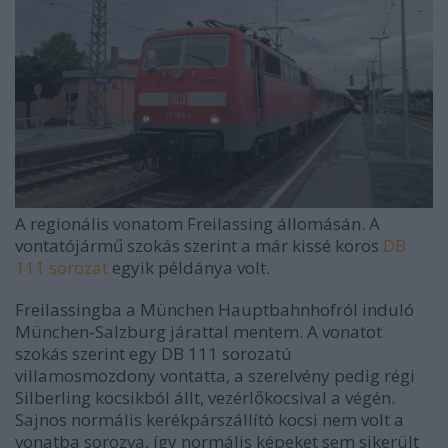
A regionális vonatom Freilassing állomásán. A
vontatójármű szokás szerint a már kissé koros
DB
111 sorozat
egyik példánya volt.
Freilassingba a München Hauptbahnhofról induló
München-Salzburg járattal mentem. A vonatot
szokás szerint egy DB 111 sorozatú
villamosmozdony vontatta, a szerelvény pedig régi
Silberling kocsikból állt, vezérlőkocsival a végén.
Sajnos normális kerékpárszállító kocsi nem volt a
vonatba sorozva, így normális képeket sem sikerült