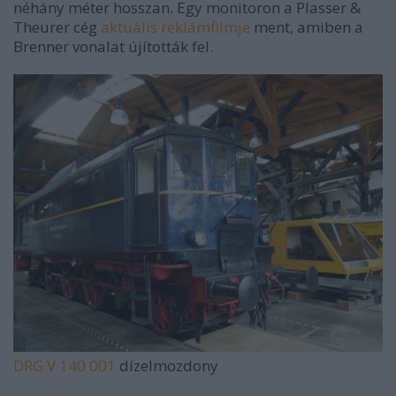
néhány méter hosszan. Egy monitoron a Plasser &
Theurer cég
aktuális reklámfilmje
ment, amiben a
Brenner vonalat újították fel.
DRG V 140 001
dízelmozdony