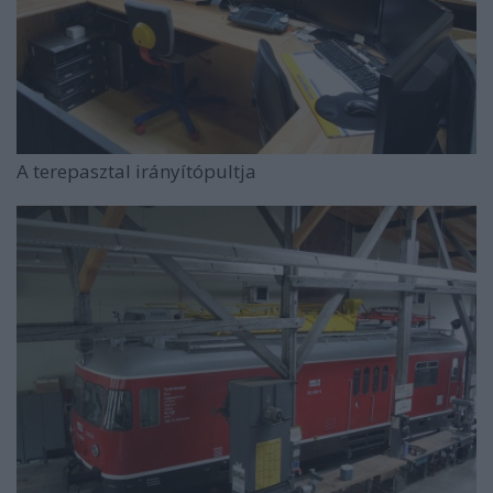
A terepasztal irányítópultja