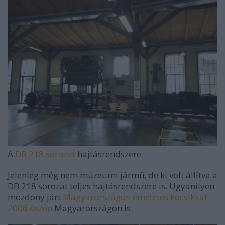
A
DB 218 sorozat
hajtásrendszere
Jelenleg még nem múzeumi jármű, de ki volt állítva a
DB 218 sorozat teljes hajtásrendszere is. Ugyanilyen
mozdony járt
Magyarországon emeletes kocsikkal
2006 őszén
Magyarországon is.