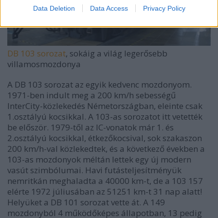
Data Deletion
Data Access
Privacy Policy
DB 103 sorozat
, sokáig a világ legerősebb
villamosmozdonya
A DB 103 sorozat az egyik kedvenc mozdonyom.
1971-ben indult meg a 200 km/h sebességű
InterCity-közlekedés Németországban, eleinte csak
1.osztályú kocsikkal. A 103-as sorozatot itt vetették
be először. 1979-től az IC-vonatok már 1. és
2.osztályú kocsikkal, étkezőkocsival, sok szakaszon
200 km/h-val közlekedtek, és a következő években a
103-as mozdonyok méltán lettek egy új modern
vasút szimbólumai. Havi futásteljesítményük
nemritkán meghaladta a 40000 km-t, de a 103 157
elérte 1972 júliusában az 51251 km-t 31 nap alatt!
Helyüket a DB 101 sorozat vette át. A 149
mozdonyból 4 működőképes állapotban, 13 pedig