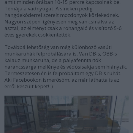
amit minden órában 10-15 percre kapcsolnak be.
Témája a vadnyugat. A síneken pedig
hangdekóderrel szerelt mozdonyok közlekednek.
Nagyon szépen, igényesen meg van csinálva az
asztal, az élményt csak a rohangáló és visítozó 5-6
éves gyerekek csökkentették.
Továbbá lehetőség van még különböző vasúti
munkaruhák felpróbálására is. Van DB-s, ÖBB-s
kalauz munkaruha, de a pályafenntartók
narancssárga mellénye és védősisakja sem hiányzik.
Természetesen én is felpróbáltam egy DB-s ruhát.
Aki Facebookon ismerősöm, az már láthatta is az
erről készült képet! :)