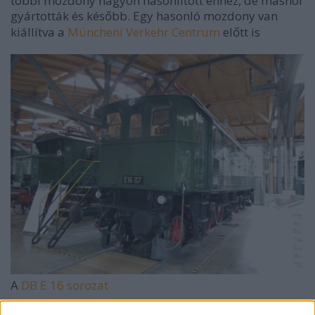
többi mozdony nagyon hasonlított ehhez, de máshol
gyártották és később. Egy hasonló mozdony van
kiállítva a
Müncheni Verkehr Centrum
előtt is
A
DB E 16 sorozat
A DB 116 sorozat, korábbi nevén DRG E 16 sorozat