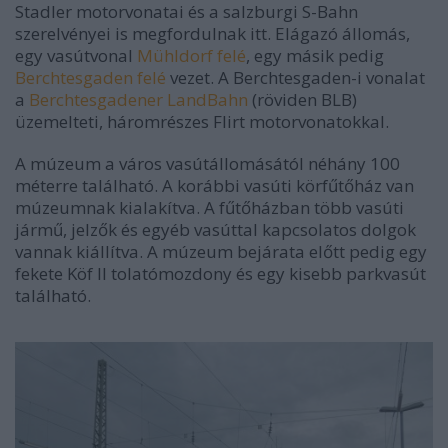
Stadler motorvonatai és a salzburgi S-Bahn
szerelvényei is megfordulnak itt. Elágazó állomás,
egy vasútvonal
Mühldorf felé
, egy másik pedig
Berchtesgaden
felé
vezet. A
Berchtesgaden
-i vonalat
a
Berchtesgadener LandBahn
(röviden BLB)
üzemelteti, háromrészes Flirt motorvonatokkal.
A múzeum a város vasútállomásától néhány 100
méterre található. A korábbi vasúti körfűtőház van
múzeumnak kialakítva. A fűtőházban több vasúti
jármű, jelzők és egyéb vasúttal kapcsolatos dolgok
vannak kiállítva. A múzeum bejárata előtt pedig egy
fekete Köf II tolatómozdony és egy kisebb parkvasút
található.